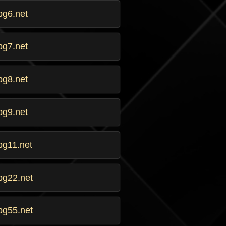
bg6.net
bg7.net
bg8.net
bg9.net
bg11.net
bg22.net
bg55.net