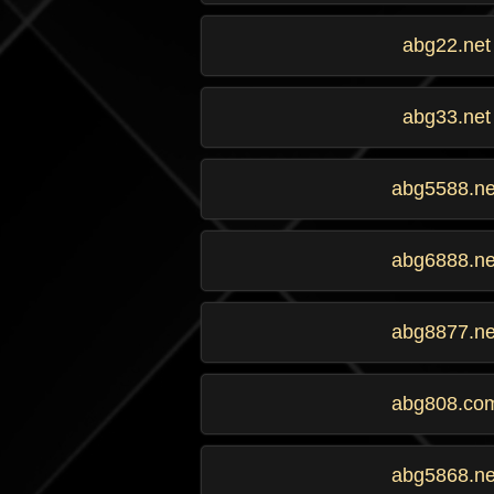
abg22.net
abg33.net
abg5588.ne
abg6888.ne
abg8877.ne
abg808.co
abg5868.ne