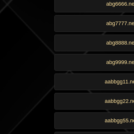
abg6666.ne
abg7777.ne
abg8888.ne
abg9999.ne
aabbgg11.n
aabbgg22.n
aabbgg55.n