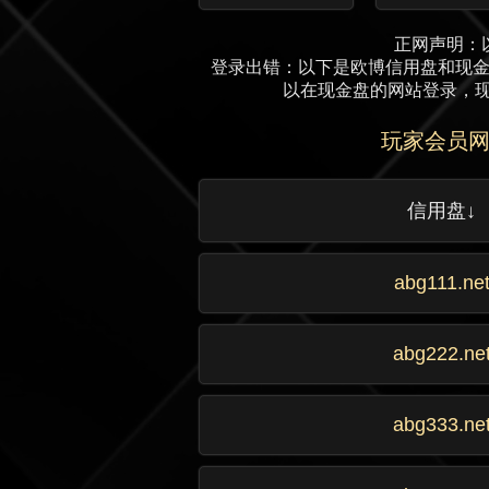
正网声明：
登录出错：以下是欧博信用盘和现
以在现金盘的网站登录，现
玩家会员
信用盘↓
abg111.ne
abg222.ne
abg333.ne