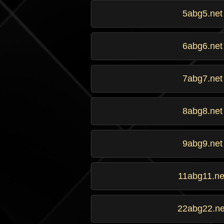
5abg5.net
6abg6.net
7abg7.net
8abg8.net
9abg9.net
11abg11.ne
22abg22.ne