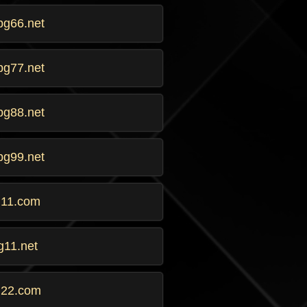
bg66.net
bg77.net
bg88.net
bg99.net
g11.com
g11.net
g22.com