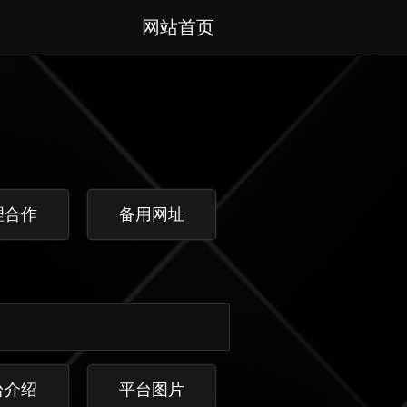
网站首页
理合作
备用网址
台介绍
平台图片