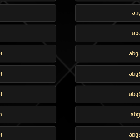
ab
ab
t
abg
t
abg
t
abg
m
abg
t
abg